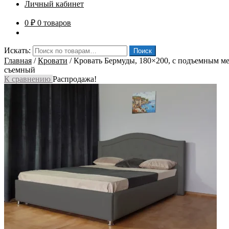
Личный кабинет
0
₽
0 товаров
Искать:
Поиск
Главная
/
Кровати
/
Кровать Бермуды, 180×200, с подъемным ме
съемный
К сравнению
Распродажа!