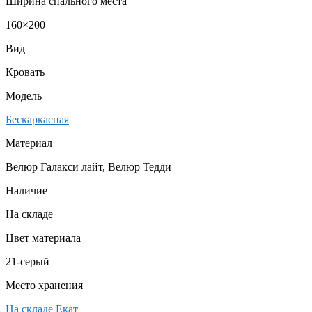
Ширина спального места
160×200
Вид
Кровать
Модель
Бескаркасная
Материал
Велюр Галакси лайт, Велюр Тедди
Наличие
На складе
Цвет материала
21-серый
Место хранения
На складе Екат