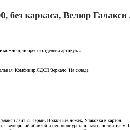
0, без каркаса, Велюр Галакси 
ние можно приобрести отдельно артикул…
альная
,
Комбинир ЛДСП/Зеркало
,
На складе
Галакси лайт 21-серый, Ножки Без ножек, Упаковка в картон.
ть с велюровой обивкой и пенополиуретановым наполнителем. Ш