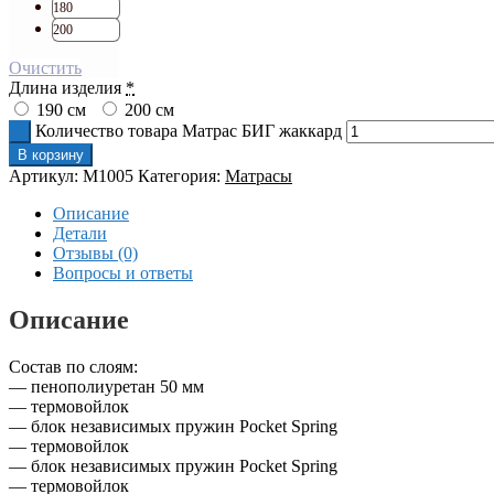
180
200
Очистить
Длина изделия
*
190 см
200 см
Количество товара Матрас БИГ жаккард
В корзину
Артикул:
M1005
Категория:
Матрасы
Описание
Детали
Отзывы (0)
Вопросы и ответы
Описание
Состав по слоям:
— пенополиуретан 50 мм
— термовойлок
— блок независимых пружин Pocket Spring
— термовойлок
— блок независимых пружин Pocket Spring
— термовойлок