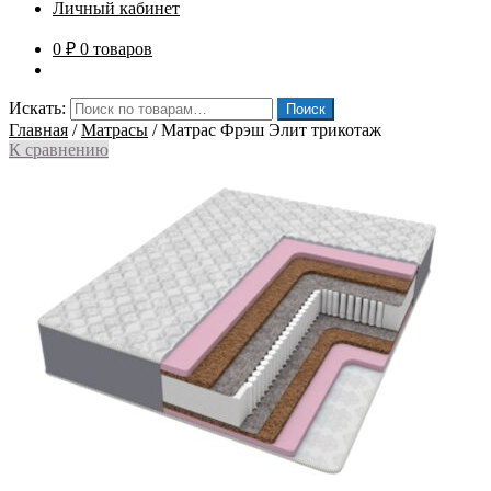
Личный кабинет
0
₽
0 товаров
Искать:
Поиск
Главная
/
Матрасы
/
Матрас Фрэш Элит трикотаж
К сравнению