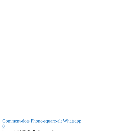
Comment-dots
Phone-square-alt
Whatsapp
0