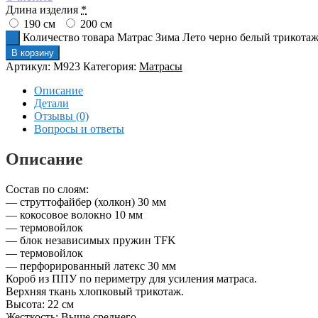
Длина изделия
*
190 см
200 см
Количество товара Матрас Зима Лето черно белый трикота
В корзину
Артикул:
M923
Категория:
Матрасы
Описание
Детали
Отзывы (0)
Вопросы и ответы
Описание
Состав по слоям:
— струттофайбер (холкон) 30 мм
— кокосовое волокно 10 мм
— термовойлок
— блок независимых пружин TFK
— термовойлок
— перфорированный латекс 30 мм
Короб из ППУ по периметру для усиления матраса.
Верхняя ткань хлопковый трикотаж.
Высота: 22 см
Жесткость: Выше среднего