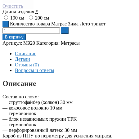
Очистить
Длина изделия
*
190 см
200 см
Количество товара Матрас Зима Лето трикот
В корзину
Артикул:
M920
Категория:
Матрасы
Описание
Детали
Отзывы (0)
Вопросы и ответы
Описание
Состав по слоям:
— струттофайбер (холкон) 30 мм
— кокосовое волокно 10 мм
— термовойлок
— блок независимых пружин TFK
— термовойлок
— перфорированный латекс 30 мм
Короб из ППУ по периметру для усиления матраса.