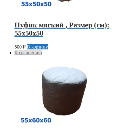
Пуфик мягкий , Размер (см):
55х50х50
500
₽
В корзину
К сравнению