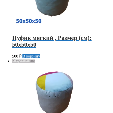
Пуфик мягкий , Размер (см):
50х50х50
500
₽
В корзину
К сравнению