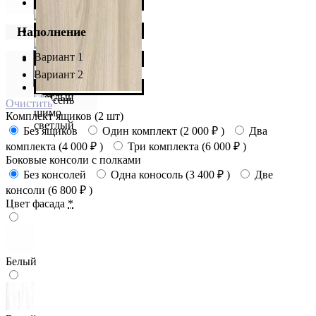
Наполнение
Вариант 1
Вариант 2
Очистить
Комплект ящиков (2 шт)
Без ящиков
Один комплект (
2 000
₽
)
Два
комплекта (
4 000
₽
)
Три комплекта (
6 000
₽
)
Боковые консоли с полками
Без консолей
Одна коносоль (
3 400
₽
)
Две
консоли (
6 800
₽
)
Цвет фасада
*
Белый