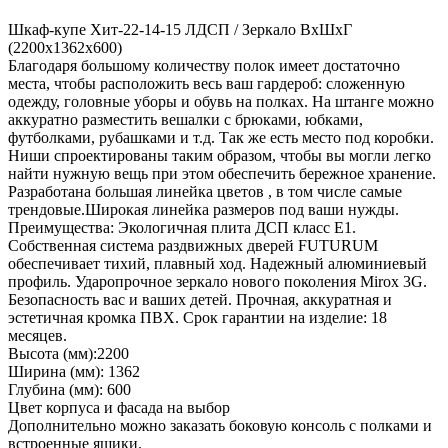
Шкаф-купе Хит-22-14-15 ЛДСП / Зеркало ВхШхГ
(2200х1362х600)
Благодаря большому количеству полок имеет достаточно
места, чтобы расположить весь ваш гардероб: сложенную
одежду, головные уборы и обувь на полках. На штанге можно
аккуратно разместить вешалки с брюками, юбками,
футболками, рубашками и т.д. Так же есть место под коробки.
Ниши спроектированы таким образом, чтобы вы могли легко
найти нужную вещь при этом обеспечить бережное хранение.
Разработана большая линейка цветов , в том числе самые
трендовые.Широкая линейка размеров под ваши нужды.
Преимущества: Экологичная плита ДСП класс E1.
Собственная система раздвижных дверей FUTURUM
обеспечивает тихий, плавный ход. Надежный алюминиевый
профиль. Ударопрочное зеркало нового поколения Mirox 3G.
Безопасность вас и ваших детей. Прочная, аккуратная и
эстетичная кромка ПВХ. Срок гарантии на изделие: 18
месяцев.
Высота (мм):2200
Ширина (мм): 1362
Глубина (мм): 600
Цвет корпуса и фасада на выбор
Дополнительно можно заказать боковую консоль с полками и
встроенные ящики.