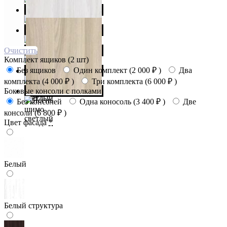
Очистить
Комплект ящиков (2 шт)
Без ящиков
Один комплект (
2 000
₽
)
Два
комплекта (
4 000
₽
)
Три комплекта (
6 000
₽
)
Боковые консоли с полками
Без консолей
Одна коносоль (
3 400
₽
)
Две
консоли (
6 800
₽
)
Цвет фасада
*
Белый
Белый структура