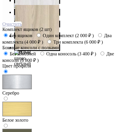
Очистить
Комплект ящиков (2 шт)
Без ящиков
Один комплект (
2 000
₽
)
Два
комплекта (
4 000
₽
)
Три комплекта (
6 000
₽
)
Боковые консоли с полками
Без консолей
Одна коносоль (
3 400
₽
)
Две
консоли (
6 800
₽
)
Цвет профиля
Серебро
Белое золото