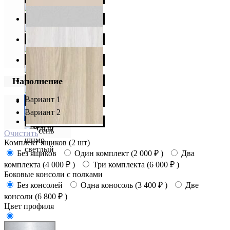
Наполнение
Вариант 1
Вариант 2
Очистить
Комплект ящиков (2 шт)
Без ящиков
Один комплект (
2 000
₽
)
Два
комплекта (
4 000
₽
)
Три комплекта (
6 000
₽
)
Боковые консоли с полками
Без консолей
Одна коносоль (
3 400
₽
)
Две
консоли (
6 800
₽
)
Цвет профиля