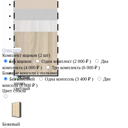
Очистить
Комплект ящиков (2 шт)
Без ящиков
Один комплект (
2 000
₽
)
Два
комплекта (
4 000
₽
)
Три комплекта (
6 000
₽
)
Боковые консоли с полками
Без консолей
Одна коносоль (
3 400
₽
)
Две
консоли (
6 800
₽
)
Цвет стекла
Бежевый