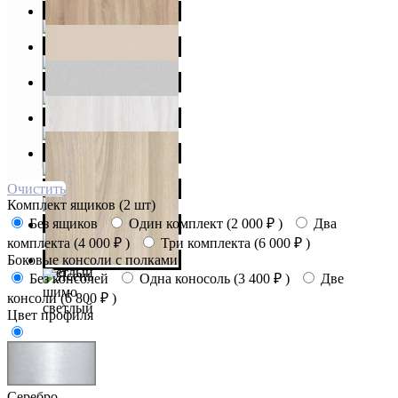
Очистить
Комплект ящиков (2 шт)
Без ящиков
Один комплект (
2 000
₽
)
Два
комплекта (
4 000
₽
)
Три комплекта (
6 000
₽
)
Боковые консоли с полками
Без консолей
Одна коносоль (
3 400
₽
)
Две
консоли (
6 800
₽
)
Цвет профиля
Серебро