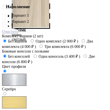
Наполнение
Вариант 1
Вариант 2
Очистить
Комплект ящиков (2 шт)
Без ящиков
Один комплект (
2 000
₽
)
Два
комплекта (
4 000
₽
)
Три комплекта (
6 000
₽
)
Боковые консоли с полками
Без консолей
Одна коносоль (
3 400
₽
)
Две
консоли (
6 800
₽
)
Цвет профиля
Серебро