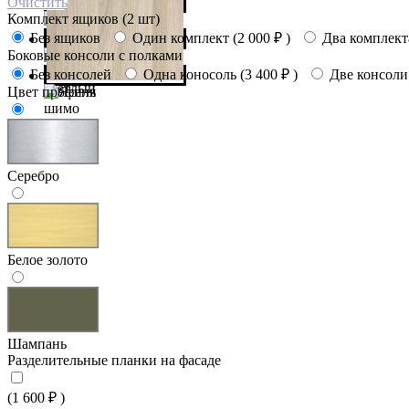
Очистить
Комплект ящиков (2 шт)
Без ящиков
Один комплект (
2 000
₽
)
Два комплекта
Боковые консоли с полками
Без консолей
Одна коносоль (
3 400
₽
)
Две консоли
Цвет профиля
Серебро
Белое золото
Шампань
Разделительные планки на фасаде
(
1 600
₽
)