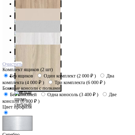
Очистить
Комплект ящиков (2 шт)
Без ящиков
Один комплект (
2 000
₽
)
Два
комплекта (
4 000
₽
)
Три комплекта (
6 000
₽
)
Боковые консоли с полками
Без консолей
Одна коносоль (
3 400
₽
)
Две
консоли (
6 800
₽
)
Цвет профиля
Серебро