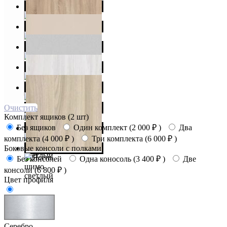
Очистить
Комплект ящиков (2 шт)
Без ящиков
Один комплект (
2 000
₽
)
Два
комплекта (
4 000
₽
)
Три комплекта (
6 000
₽
)
Боковые консоли с полками
Без консолей
Одна коносоль (
3 400
₽
)
Две
консоли (
6 800
₽
)
Цвет профиля
Серебро