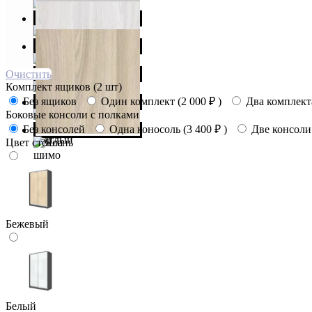
Очистить
Комплект ящиков (2 шт)
Без ящиков
Один комплект (
2 000
₽
)
Два комплекта
Боковые консоли с полками
Без консолей
Одна коносоль (
3 400
₽
)
Две консоли
Цвет стекла
Бежевый
Белый