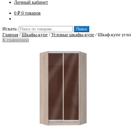
Личный кабинет
0
₽
0 товаров
Искать:
Поиск
Главная
/
Шкафы-купе
/
Угловые шкафы-купе
/
Шкаф-купе угло
К сравнению