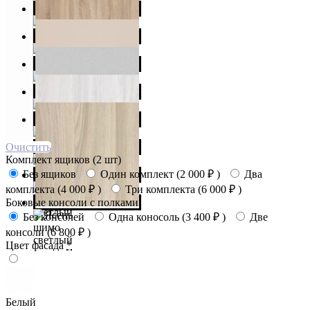
Очистить
Комплект ящиков (2 шт)
Без ящиков
Один комплект (
2 000
₽
)
Два
комплекта (
4 000
₽
)
Три комплекта (
6 000
₽
)
Боковые консоли с полками
Без консолей
Одна коносоль (
3 400
₽
)
Две
консоли (
6 800
₽
)
Цвет фасада
*
Белый