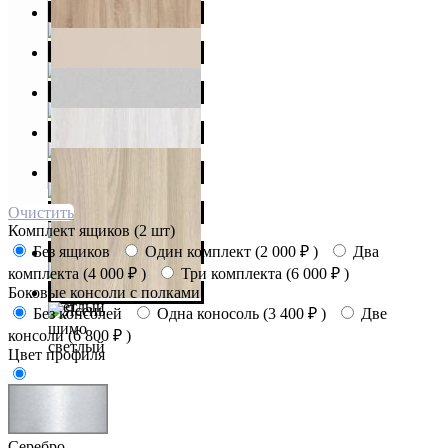
Очистить
Комплект ящиков (2 шт)
Без ящиков
Один комплект (
2 000
₽
)
Два
комплекта (
4 000
₽
)
Три комплекта (
6 000
₽
)
Боковые консоли с полками
Без консолей
Одна коносоль (
3 400
₽
)
Две
консоли (
6 800
₽
)
Цвет профиля
Серебро