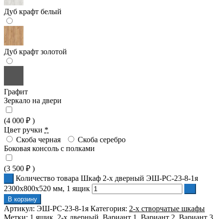
Дуб крафт белый
Дуб крафт золотой
Графит
Зеркало на двери
(
4 000
₽
)
Цвет ручки
*
Скоба черная
Скоба серебро
Боковая консоль с полками
(
3 500
₽
)
Количество товара Шкаф 2-х дверный ЭШ-РС-23-8-1я
2300x800x520 мм, 1 ящик
В корзину
Артикул:
ЭШ-РС-23-8-1я
Категория:
2-х створчатые шкафы
Метки:
1 ящик
,
2-х дверный
,
Вариант 1
,
Вариант 2
,
Вариант 3
,