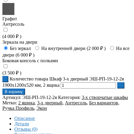
Графит
Антресоль
(
4 000
₽
)
Зеркала на двери
Без зеркал
На внутренней двери (
2 000
₽
)
На все
двери (
6 000
₽
)
Боковая консоль с полками
(
3 500
₽
)
Количество товара Шкаф 3-х дверный ЭШ-РП-19-12-2я
1900x1200x520 мм, 2 ящика
В корзину
Артикул:
ЭШ-РП-19-12-2я
Категория:
3-х створчатые шкафы
Метки:
2 ящика
,
3-х дверный
,
Антресоль
,
Без вариантов
,
Ручка Профиль
,
Экон
Описание
Детали
Отзывы (0)