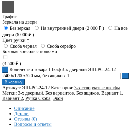
Графит
Зеркала на двери
Без зеркал
На внутренней двери (
2 000
₽
)
На все
двери (
6 000
₽
)
Цвет ручки
*
Скоба черная
Скоба серебро
Боковая консоль с полками
(
3 500
₽
)
Количество товара Шкаф 3-х дверный ЭШ-РС-24-12
2400x1200x520 мм, без ящиков
В корзину
Артикул:
ЭШ-РС-24-12
Категория:
3-х створчатые шкафы
Метки:
3-х дверный
,
Без вариантов
,
Без ящиков
,
Вариант 1
,
Вариант 2
,
Ручка Скоба
,
Экон
Описание
Детали
Отзывы (0)
Вопросы и ответы