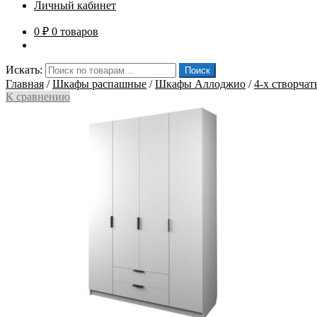
Личный кабинет
0
₽
0 товаров
Искать:
Поиск
Главная
/
Шкафы распашные
/
Шкафы Аллоджио
/
4-х створча
К сравнению