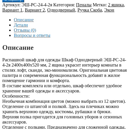
Артикул:
ЭШ-РС-24-4-2я
Категория:
Пеналы
Метки:
2 ящика
,
Вариант 1
,
Вариант 2
,
Однодверный
,
Ручка Скоба
,
Экон
Описание
Детали
Отзывы (0)
Вопросы и ответы
Описание
Распашной шкаф для одежды Шкаф Однодверный ЭШ-РС-24-
4-2я 2400x400x520 мм, 2 ящика украсит интерьер комнаты в
стилях лофт, сканди, эко-минимализм. Оригинальная цветовая
палитра и современная функциональность добавят в жилое
помещение гармонии и комфорта.
В составе комплекта или отдельно, шкаф обеспечит удобное
хранение вашей одежды и аксессуаров.
Особенности:
Необычная комбинация цветов (можно выбрать из 12 цветов).
Отделение со штангой и полкой. Здесь на плечиках можно
хранить верхнюю одежду, костюмы, рубашки и брюки.
Верхняя полка пригодится для головных уборов и сезонных
аксессуаров.
Отделение с полками. Предназначено для сложенной одежды,